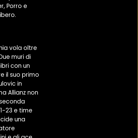
, Porro e
ibero.
ia vola oltre
Due muri di
ibri con un
e il suo primo
lovic in
ma Allianz non
i seconda
21-23 e time
ecide una
iatore
ni e gli ace