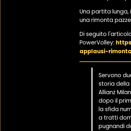
Una partita lunga, 
una rimonta pazze
Di seguito l'articol
PowerVolley:
http
applausi-rimont
Servono due
storia dell
Allianz Mil
dopo il pri
la sfida nu
a tratti dom
pugnandi de