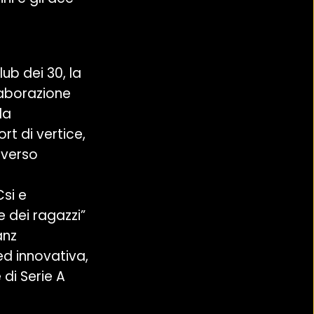
ub dei 30, la
llaborazione
la
rt di vertice,
averso
Csi e
 dei ragazzi”
anz
ed innovativa,
di Serie A