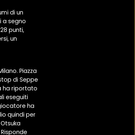
umi di un
i a segno
28 punti,
si, un
Milano. Piazza
 stop di Seppe
a ha riportato
i eseguiti
 giocatore ha
dio quindi per
e Otsuka
. Risponde