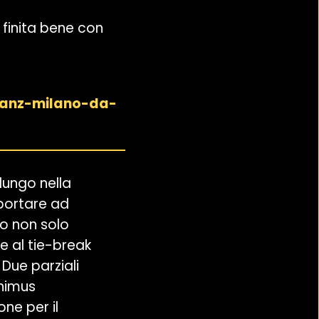
a finita bene con
lianz-milano-da-
lungo nella
 portare ad
to non solo
e al tie-break
Due parziali
animus
ne per il