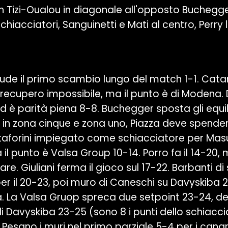
Tizi-Oualou in diagonale all'opposto Buchegger
hiacciatori, Sanguinetti e Mati al centro, Perry l
ude il primo scambio lungo del match 1-1. Catan
n recupero impossibile, ma il punto è di Modena. 
d è parità piena 8-8. Buchegger sposta gli equil
in zona cinque e zona uno, Piazza deve spender
taforini impiegato come schiacciatore per Masu
il punto è Valsa Group 10-14. Porro fa il 14-20, 
re. Giuliani ferma il gioco sul 17-22. Barbanti d
per il 20-23, poi muro di Caneschi su Davyskiba 
 La Valsa Gruop spreca due setpoint 23-24, d
i Davyskiba 23-25 (sono 8 i punti dello schiacc
 Pesano i muri nel primo parziale 5-4 per i canari