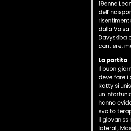
19enne Leon
dell’indispo
risentiment
dalla Valsa
Davyskiba c
cantiere, m
La partita
Il buon gior
deve fare i
Rotty si un
un infortun
hanno evide
svolto terap
il giovanis
laterali, M