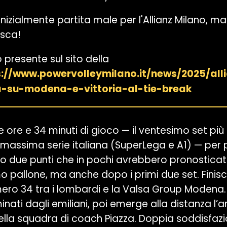
inizialmente partita male per l'Allianz Milano, m
sca!
o presente sul sito della
s://www.powervolleymilano.it/news/2025/al
a-su-modena-e-vittoria-al-tie-break
 ore e 34 minuti di gioco — il ventesimo set più 
a massima serie italiana (SuperLega e A1) — per
ano due punti che in pochi avrebbero pronostica
mo pallone, ma anche dopo i primi due set. Finisc
mero 34 tra i lombardi e la Valsa Group Modena. 
inati dagli emiliani, poi emerge alla distanza l’
lla squadra di coach Piazza. Doppia soddisfazio