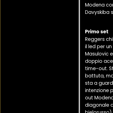
Modena con 
Davyskiba sc
Primo set
Reggers chi
il led per u
Masulovic e
doppio ace 
time-out. S
battuta, ma 
sta a guarda
intenzione 
out Modena.
diagonale d
bielorusso).