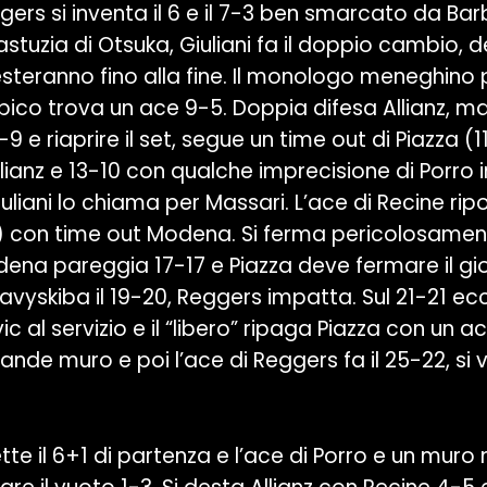
ggers si inventa il 6 e il 7-3 ben smarcato da Barb
astuzia di Otsuka, Giuliani fa il doppio cambio, 
resteranno fino alla fine. Il monologo meneghino
ibico trova un ace 9-5. Doppia difesa Allianz, 
-9 e riaprire il set, segue un time out di Piazza (1
llianz e 13-10 con qualche imprecisione di Porro 
iuliani lo chiama per Massari. L’ace di Recine ripo
) con time out Modena. Si ferma pericolosament
odena pareggia 17-17 e Piazza deve fermare il gio
Davyskiba il 19-20, Reggers impatta. Sul 21-21 ec
c al servizio e il “libero” ripaga Piazza con un 
nde muro e poi l’ace di Reggers fa il 25-22, si 
ette il 6+1 di partenza e l’ace di Porro e un mu