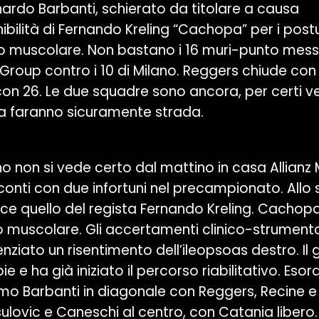
ardo Barbanti, schierato da titolare a causa
nibilità di Fernando Kreling “Cachopa” per i post
o muscolare. Non bastano i 16 muri-punto mess
 Group contro i 10 di Milano. Reggers chiude con 
on 26. Le due squadre sono ancora, per certi ver
a faranno sicuramente strada.
no non si vede certo dal mattino in casa Allianz 
 conti con due infortuni nel precampionato. Allo
isce quello del regista Fernando Kreling. Cachop
io muscolare. Gli accertamenti clinico-strumental
nziato un risentimento dell’ileopsoas destro. Il
ie e ha già iniziato il percorso riabilitativo. Esor
simo Barbanti in diagonale con Reggers, Recine 
asulovic e Caneschi al centro, con Catania libero