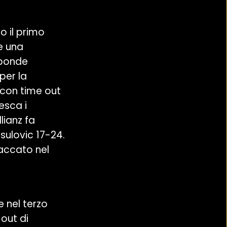
o il primo
e una
isponde
per la
 con time out
esca i
lianz fa
sulovic 17-24.
taccato nel
e nel terzo
 out di