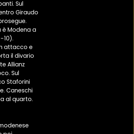
anti. Sul
dentro Giraudo
 prosegue.
ma è Modena a
1-10).
in attacco e
rta il divario
e Allianz
co. Sul
co Staforini
ace. Caneschi
va al quarto.
ro modenese