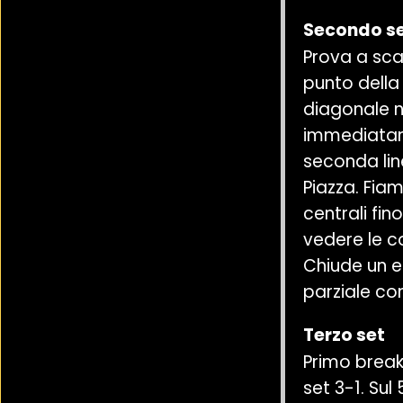
Secondo s
Prova a sca
punto della
diagonale ne
immediatam
seconda lin
Piazza. Fia
centrali fin
vedere le c
Chiude un e
parziale co
Terzo set
Primo break
set 3-1. Sul