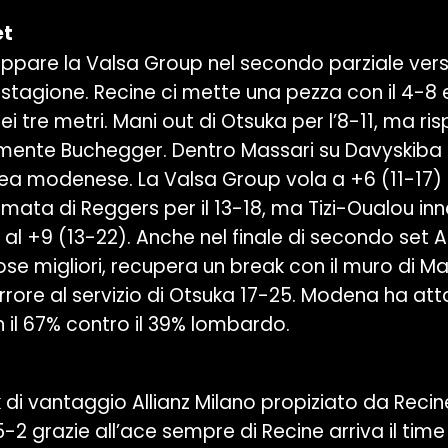
et
ppare la Valsa Group nel secondo parziale vers
 stagione. Recine ci mette una pezza con il 4-8 
i tre metri. Mani out di Otsuka per l’8-11, ma r
ente Buchegger. Dentro Massari su Davyskiba 
ea modenese. La Valsa Group vola a +6 (11-17)
mmata di Reggers per il 13-18, ma Tizi-Oualou inn
o al +9 (13-22). Anche nel finale di secondo set Al
ose migliori, recupera un break con il muro di Ma
rrore al servizio di Otsuka 17-25. Modena ha at
n il 67% contro il 39% lombardo.
 di vantaggio Allianz Milano propiziato da Recin
 5-2 grazie all’ace sempre di Recine arriva il time