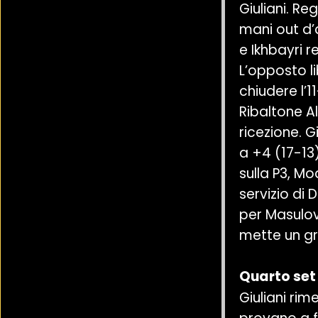
Giuliani. Re
mani out d’
e Ikhbayri 
L’opposto l
chiudere l’11
Ribaltone A
ricezione. G
a +4 (17-13
sulla P3, M
servizio di 
per Masulovi
mette un gra
Quarto set
Giuliani rim